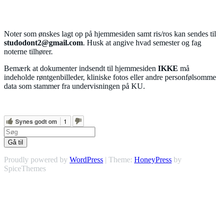
Kontakt
Noter som ønskes lagt op på hjemmesiden samt ris/ros kan sendes til
studodont2@gmail.com
. Husk at angive hvad semester og fag
noterne tilhører.
Bemærk at dokumenter indsendt til hjemmesiden
IKKE
må
indeholde røntgenbilleder, kliniske fotos eller andre personfølsomme
data som stammer fra undervisningen på KU.
Synes godt om
1
Gå til
Proudly powered by
WordPress
| Theme:
HoneyPress
by
SpiceThemes