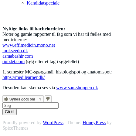
Kandidatspeciale
Links
Nyttige links til bachelordelen:
Noter og gamle rapporter til fag som vi har til fælles med
medicinerne:
www.effimedicin.mono.net
lookseedo.dk
asmabashir.com
quizlet.com
(søg efter et fag i søgefeltet)
1. semester MC-spørgsmål, histologispot og anatomispot:
https://medilearner.dk/
Desuden kan skema ses via
www.sau-shoppen.dk
Synes godt om
1
Gå til
Proudly powered by
WordPress
| Theme:
HoneyPress
by
SpiceThemes